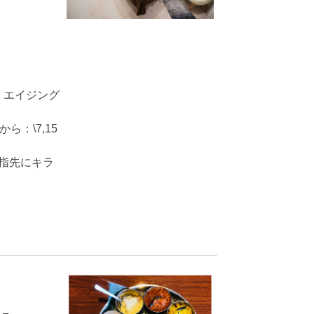
］エイジング
ら：\7,15
、指先にキラ