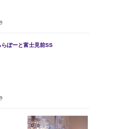
き
ー ららぽーと富士見前SS
き