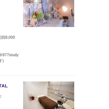
8,000
877oiudy
)
AL
F