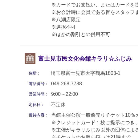
※カードでお支払い、またはカードを
※お会計時に会員である旨をスタッフ
※八潮店限定
※選択不可
※ほかの割引との併用不可
富士見市民文化会館キラリ☆ふじみ
埼玉県富士見市大字鶴馬1803-1
住所：
049-268-7788
電話番号：
9:00～22:00
営業時間：
不定休
定休日：
当館主催公演一般前売りチケット10％
優待内容：
※クレジットカード１枚ご提示につき
※主催がキラリふじみ以外の団体によ
※チケットのお取り扱いは21時まで