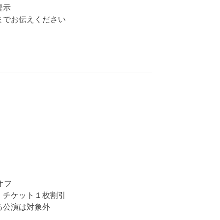
提示
までお伝えください
オフ
、チケット１枚割引
る公演は対象外