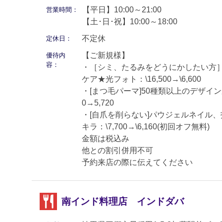
【平日】10:00～21:00
営業時間：
【土･日･祝】10:00～18:00
不定休
定休日：
【ご新規様】
優待内
容：
・［シミ、たるみをどうにかしたい方
ケア★光フォト：\16,500→\6,600
・[まつ毛パーマ]50種類以上のデザインか
0→5,720
・[自爪を削らない]パウジェルネイル
キラ：\7,700→\6,160(初回オフ無料)
金額は税込み
他との割引併用不可
予約来店の際に伝えてください
南インド料理店 インドダバ