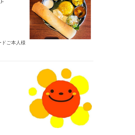
F
ードご本人様