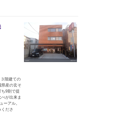
庵
。３階建ての
城県産の玄そ
ち9割で提
比べが出来ま
ューアル。
みくださ