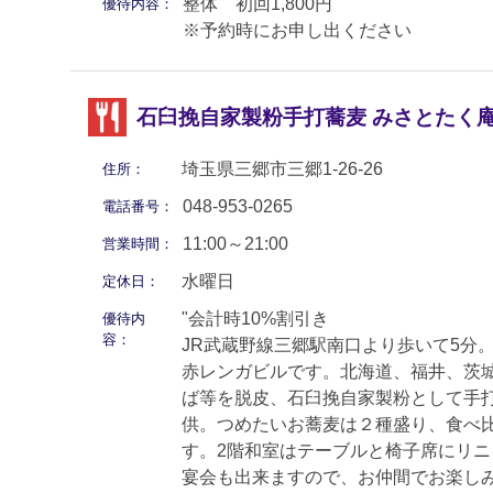
整体 初回1,800円
優待内容：
※予約時にお申し出ください
石臼挽自家製粉手打蕎麦 みさとたく
埼玉県三郷市三郷1-26-26
住所：
048-953-0265
電話番号：
11:00～21:00
営業時間：
水曜日
定休日：
"会計時10%割引き
優待内
容：
JR武蔵野線三郷駅南口より歩いて5分
赤レンガビルです。北海道、福井、茨
ば等を脱皮、石臼挽自家製粉として手打
供。つめたいお蕎麦は２種盛り、食べ
す。2階和室はテーブルと椅子席にリニ
宴会も出来ますので、お仲間でお楽し