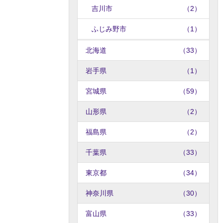
吉川市
（2）
ふじみ野市
（1）
北海道
（33）
岩手県
（1）
宮城県
（59）
山形県
（2）
福島県
（2）
千葉県
（33）
東京都
（34）
神奈川県
（30）
富山県
（33）